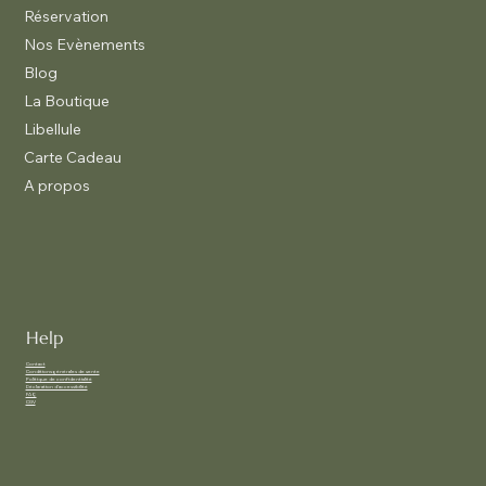
Réservation
Nos Evènements
Blog
La Boutique
Libellule
Carte Cadeau
A propos
Help
Contact
Conditions générales de vente
Politique de confidentialité
Déclaration d'accessibilité
FAQ
CGV