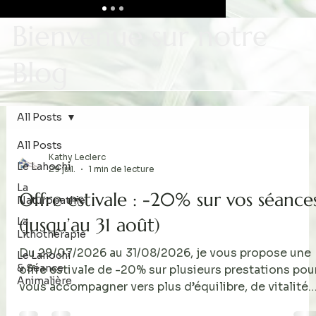
Bienvenue sur notre
Blog
All Posts
All Posts
Kathy Leclerc
Le Lahochi
29 juil.
1 min de lecture
La
Offre estivale : -20% sur vos séance
Naturopathie
(jusqu’au 31 août)
La
Lithothérapie
Du 29/07/2026 au 31/08/2026, je vous propose une
Le Lahochi
& Séance
offre estivale de -20% sur plusieurs prestations pou
Animalière
vous accompagner vers plus d’équilibre, de vitalité
et d’harmonie. L’offre estivale -20% Soins