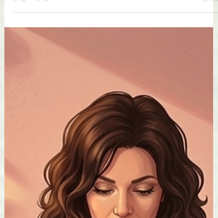
énergétiques Lahochi Métatron : -20%
Dégagements au plomb : -20% Séances de
naturopathie : -20% Pour en bénéficier, réservez
votre séance en ligne et mentionnez “OFFRE ÉTÉ
-20%” lors de votre prise de rendez-vous (ou en
message). Offre valable du jour de publication
jusqu’au 31 aoû