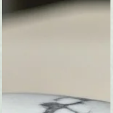
Les Energies de Libellule
9 sept. 2025
2 min de lecture
La Naturopathie
Naturopathie Retrouver son énergi
naturelle
La naturopathie n'est pas une "tendance" ; c'est un ar
de vivre millénaire, reconnu par l'Organisation
Mondiale de la Santé comme une médecine
traditionnelle.