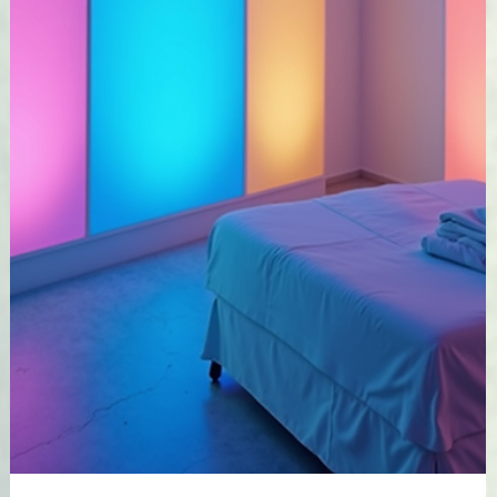
Danielle Martreux
8 sept. 2025
3 min de lecture
Les chakras : qu'est-ce un chakra ?
quel est leur fonctionnement et leu
rôle ?