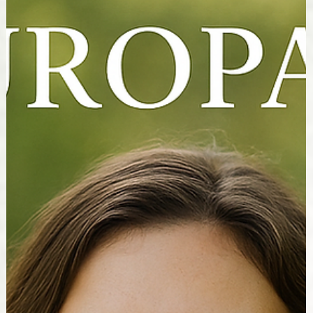
Le Lahochi & Séance Animalière
CHAKRA RACINE MULADHARA
Du Nom sanskrit Muladhara, le chakra racine est
situé à la base de la colonne vertébrale, au niveau d
périnée , sa couleur associée est le rouge, qui est
une couleur aux vibrations énergisantes