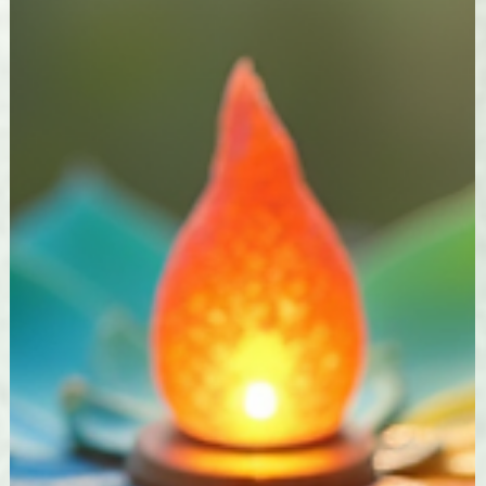
La Howlite : Au-delà de l'élégance,
une pierre d'apaisement
La Pierre Roulée Howlite blanche 30 mm est le
compagnon parfait pour débuter ou enrichir votre
collection. Sa beauté naturelle, alliée à ses
propriétés apaisantes, en fait une pièce unique en
son genre, capable de transformer l'ambiance de vo
espaces intérieurs.