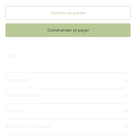
Ajouter au panier
Commander et payer
Type
Boucles d'oreilles-boules serties-10 mm-bijoux
Catégorie
caractéristiques
Histoire
Bienfaits psychiques