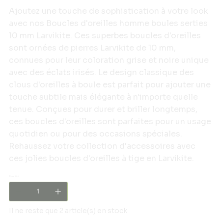
Ajoutez une touche de sophistication à votre look
avec nos Boucles d'oreilles homme boules serties
10 mm Larvikite. Ces superbes boucles d'oreilles
sont ornées de pierres Larvikite de 10 mm,
connues pour leur coloration grise et noire unique
avec des éclats irisés. Le design classique des
clous d'oreilles à boule est parfait pour ajouter une
touche subtile mais élégante à n'importe quelle
tenue. Conçues pour durer et briller longtemps,
ces boucles d'oreilles sont parfaites pour un usage
quotidien ou pour des occasions spéciales.
Rehaussez votre collection d'accessoires avec
ces jolies boucles d'oreilles à tige en Larvikite.
Quantité
Il ne reste que 2 article(s) en stock