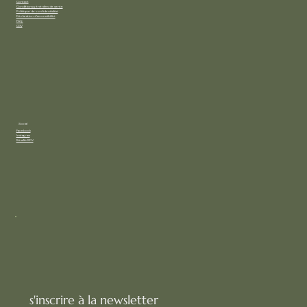
Contact
Conditions générales de vente
Politique de confidentialité
Déclaration d'accessibilité
FAQ
CGV
Social
Facebook
Instagram
Résalib RDV
s'inscrire à la newsletter