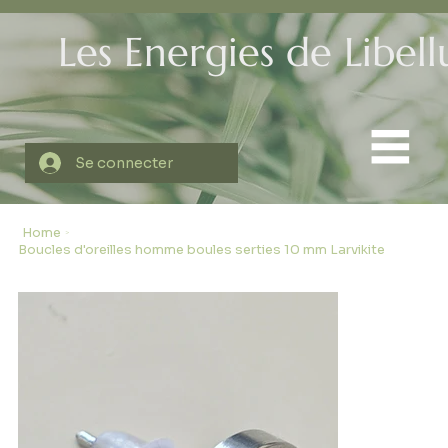
Les Energies de Libell
Se connecter
Home
>
Boucles d'oreilles homme boules serties 10 mm Larvikite