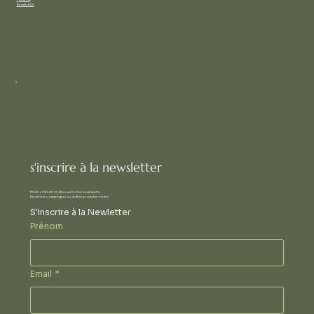
Résalib RDV
s'inscrire à la newsletter
Restez informé et découvrez les nouveautés.
Bénéficiez d'avantages ou d'offres promotionnelles
S'inscrire à la Newletter
Prénom
Email
*