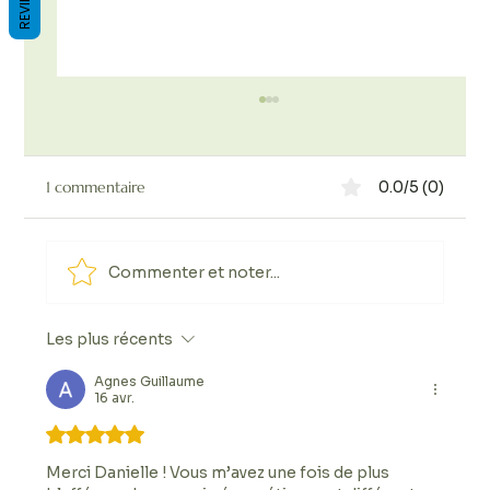
REVIEWS
1 commentaire
0.0/5 (0)
Commenter et noter...
Les plus récents
Naturopathie Retrouver son énergie
naturelle
Agnes Guillaume
16 avr.
Noté 5 étoiles sur 5.
Merci Danielle ! Vous m’avez une fois de plus 