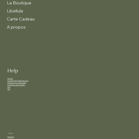
La Boutique
Libellule
Carte Cadeau
A propos
Help
Contact
Conditions générales de vente
Politique de confidentialité
Déclaration d'accessibilité
FAQ
CGV
Social
Facebook
Instagram