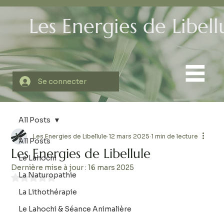
Les Energies de Libell
Se connecter
All Posts
Les Energies de Libellule
12 mars 2025
1 min de lecture
All Posts
Les Energies de Libellule
Le Lahochi
Dernière mise à jour :
16 mars 2025
La Naturopathie
Noté NaN étoiles sur 5.
La Lithothérapie
Le Lahochi & Séance Animalière