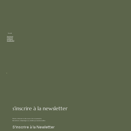
Social
Facebook
Instagram
Résalib RDV
s'inscrire à la newsletter
Restez informé et découvrez les nouveautés.
Bénéficiez d'avantages ou d'offres promotionnelles
S'inscrire à la Newletter