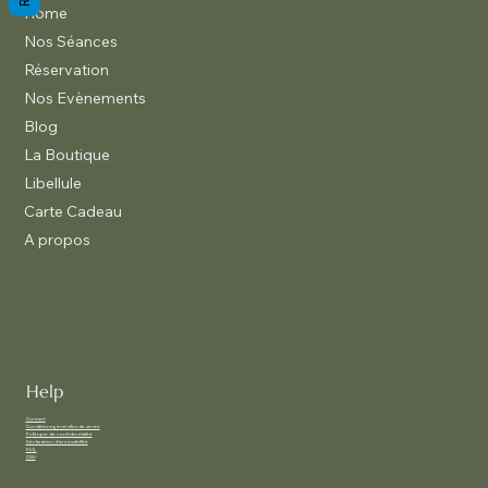
Home
Nos Séances
Réservation
Nos Evènements
Blog
La Boutique
Libellule
Carte Cadeau
A propos
Help
Contact
Conditions générales de vente
Politique de confidentialité
Déclaration d'accessibilité
FAQ
CGV