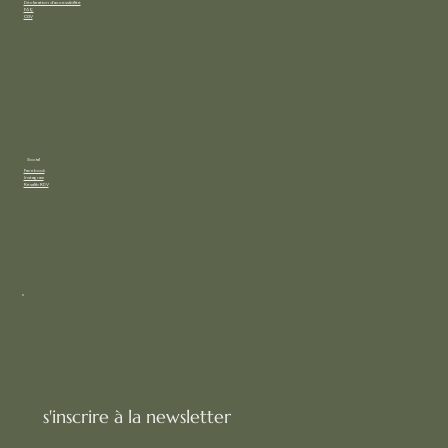
Déclaration d'accessibilité
FAQ
CGV
Social
Facebook
Instagram
Résalib RDV
s'inscrire à la newsletter