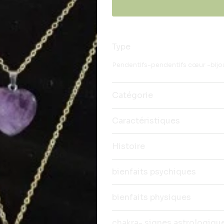
Type
Pendentifs-pendentifs cœur -bijo
Catégorie
Caractéristiques
Histoire
bienfaits psychiques
bienfaits physiques
chakra- signes astrologiqu