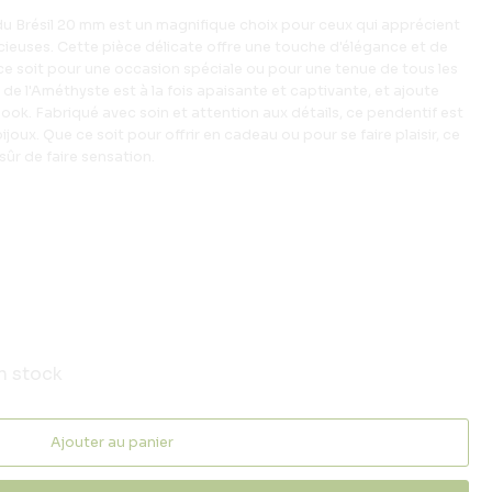
 Brésil 20 mm est un magnifique choix pour ceux qui apprécient
écieuses. Cette pièce délicate offre une touche d'élégance et de
ce soit pour une occasion spéciale ou pour une tenue de tous les
 de l'Améthyste est à la fois apaisante et captivante, et ajoute
ook. Fabriqué avec soin et attention aux détails, ce pendentif est
ijoux. Que ce soit pour offrir en cadeau ou pour se faire plaisir, ce
ûr de faire sensation.
en stock
Ajouter au panier