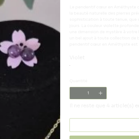
Le pendentif cœur en Améthyste du
la beauté naturelle des pierres pr
sophistication à toute tenue, que 
jours. La couleur violette profonde
une dimension de mystère à votre l
un bel ajout à toute collection de b
pendentif cœur en Améthyste est s
Violet
Quantité
Il ne reste que 4 article(s) 