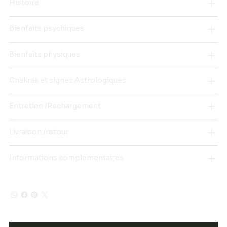
Histoire
Bienfaits psychiques
Bienfaits physiques
Chakras et signes Astrologiques
Entretien /Rechargement
Livraison /retour
Informations complémentaires