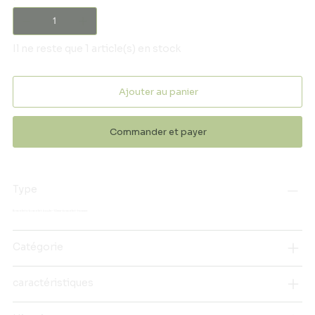
Il ne reste que 1 article(s) en stock
Ajouter au panier
Commander et payer
Type
Bracelets-bracelet boule-10mm-bracelet-homme
Catégorie
caractéristiques