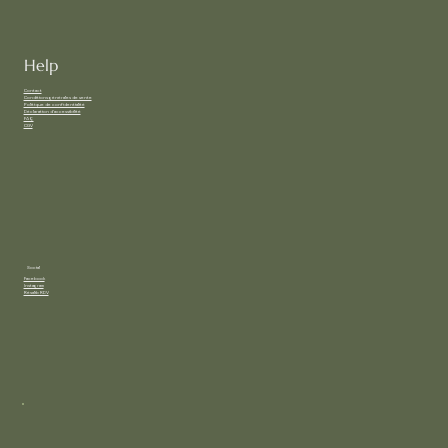
Help
Contact
Conditions générales de vente
Politique de confidentialité
Déclaration d'accessibilité
FAQ
CGV
Social
Facebook
Instagram
Résalib RDV