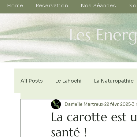
Home
Réservation
Nos Séances
No
Les Energ
All Posts
Le Lahochi
La Naturopathie
Danielle Martreux
22 févr. 2025
3 
La carotte est 
santé !