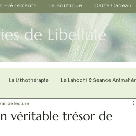
s Evènements
La Boutique
Carte Cadeau
ies de Libellule
La Lithothérapie
Le Lahochi & Séance Animaliè
min de lecture
un véritable trésor de