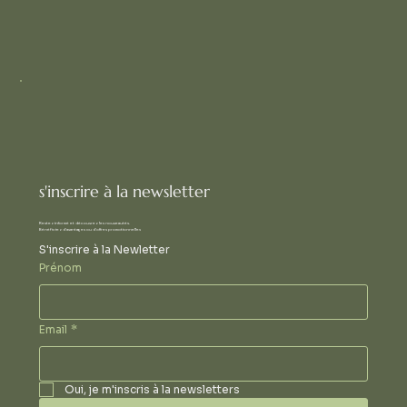
s'inscrire à la newsletter
Restez informé et découvrez les nouveautés.
Bénéficiez d'avantages ou d'offres promotionnelles
S'inscrire à la Newletter
Prénom
Email
*
Oui, je m'inscris à la newsletters