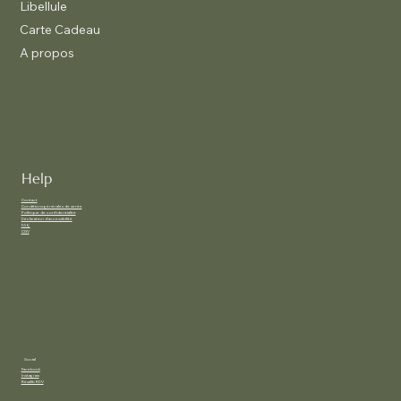
Libellule
Carte Cadeau
A propos
Help
Contact
Conditions générales de vente
Politique de confidentialité
Déclaration d'accessibilité
FAQ
CGV
Social
Facebook
Instagram
Résalib RDV