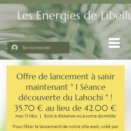
Les Energies de Libell
Se connecter
Offre de lancement à saisir
maintenant " 1 Séance
découverte du Lahochi " !
35.70 € au lieu de 42.00 €
mar. 11 févr.
  |  
Soin à distance ou à votre domicile
Pour fêter le lancement de notre site web, créé par